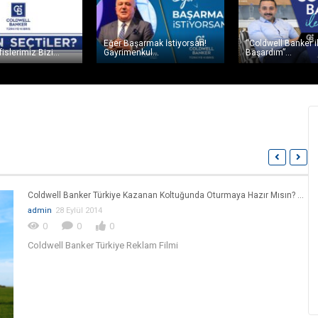
Eğer Başarmak İstiyorsan!
“Coldwell Banker i
islerimiz Bizi...
Gayrimenkul...
Başardım”...
Coldwell Banker Türkiye Kazanan Koltuğunda Oturmaya Hazır Mısın? – Gökhan Taş
admin
28 Eylül 2014
0
0
0
Coldwell Banker Türkiye Reklam Filmi