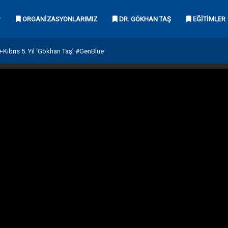
?
ORGANIZASYONLARIMIZ
DR. GÖKHAN TAŞ
EĞITIMLER
e-Kıbrıs 5. Yıl ‘Gökhan Taş’ #GenBlue
 Özen Broker Owner
ye @İstanbul
lue Camp 2016
an Taş #GENBLUE Türkiye 2019
CB Diker Broker Owner
r Yalınızoğlu Broker Owner
arası, Kendi Bölgenizin 1 Numarası
anker®
aşa Yalısı / Aylin Pelin Onar &