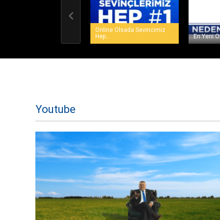
Online Olsada Sevincimiz
Hep...
En Yeni Of
Youtube