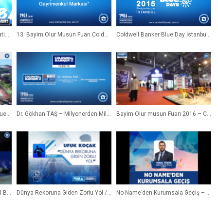
Coldwell Banker Türkiye Generation Blue 2015 Özel Klibi
13. Bayim Olur Musun Fuarı Coldwell Banker Türkiye Ana Sponsorluğu
Coldwell Banker Blue Day İstanbul Ekim 2015
Coldwell Banker Türkiye Gen Blue 2016 Antalya
Dr. Gökhan TAŞ – Milyonerden Milyonere
Bayim Olur musun Fuarı 2016 – Coldwell Banker Türkiye
Blue Day Kasım 2016 | Coldwell Banker Türkiye @İstanbul
Dünya Rekoruna Giden Zorlu Yol / Ufuk Koçak – Coldwell Banker Türkiye Blue Camp 2016
No Name’den Kurumsala Geçiş – CB Novest Yenal Tüzün / Broker