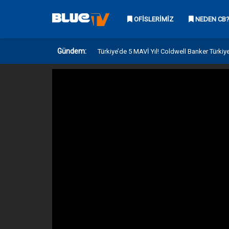
OFISLERIMIZ
NEDEN CB
Gündem:
Türkiye’de 5 MAVİ Yıl! Coldwell Banker Türkiy
Türkiye 2018
Mavi Hikayeler Coldwell Banker Eagle Raşit
Blue Day Kasım 2016 | Coldwell Banker Türki
Ad Anderson ‘Bölgede Bir Numara Olmak’ B
Kazananlar ve Kaybedenler Kulübü Dr. Gökh
Neden Coldwell Banker? Burak Özmutafoğlu 
Mavi Hikayeler Coldwell Banker Liva 1-2 Pına
Coldwell Banker ile Tanışın! Dünyanın 1 Num
Olun
Broker Olarak Yaptığım Hatalar | Coldwell B
CB Türkiye Global Luxury Eğitimi / Sait Halim P
Sühran Aras