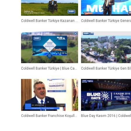
Coldwell Banker Türkiye Kazanan Koltuğunda Oturmaya Hazır Mısın? – Gökhan Taş
Coldwell Banker Türkiye | Blue Camp 2015 @ Belek-Antalya
Coldwell Banker Franchise Koşulları – “2016 Bayim Olur Musun” Röportajı