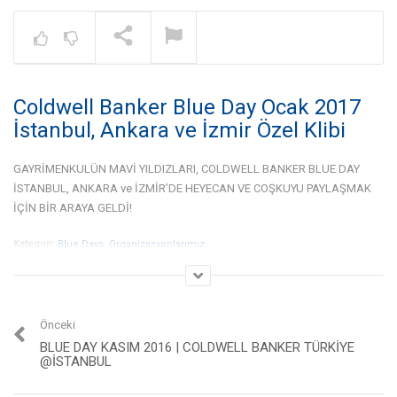
Warning
: A non-numeric value encount
NOW PLAYING
Coldwell Banker Blue Day Ocak 2017
Gayrimenkul İşinde Bölge
Çalışması Nedir? – Dr. Gökhan
İstanbul, Ankara ve İzmir Özel Klibi
Taş | Coldwell Banker®
GAYRİMENKULÜN MAVİ YILDIZLARI, COLDWELL BANKER BLUE DAY
İSTANBUL, ANKARA ve İZMİR’DE HEYECAN VE COŞKUYU PAYLAŞMAK
İÇİN BİR ARAYA GELDİ!
Kategori:
Blue Days
,
Organizasyonlarımız
Önceki
BLUE DAY KASIM 2016 | COLDWELL BANKER TÜRKIYE
@İSTANBUL