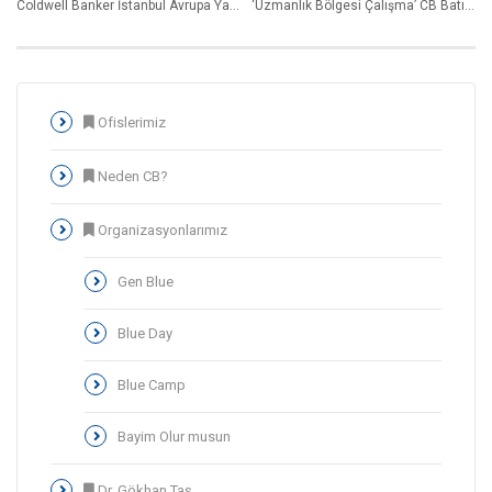
Coldwell Banker İstanbul Avrupa Yakası Ofislerimiz için MAVİ Drone Tur Gezisi
‘Uzmanlık Bölgesi Çalışma’ CB Batı Ofisi Danışmanımız’ımız Kandemir Kazandöğer Bizlerle
Ofislerimiz
Neden CB?
Organizasyonlarımız
Gen Blue
Blue Day
Blue Camp
Bayim Olur musun
Dr. Gökhan Taş