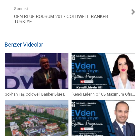
Sonraki
GEN BLUE BODRUM 2017 COLDWELL BANKER
TÜRKİYE
Benzer Videolar
Gökhan Taş Coldwell Banker Blue Day Ocak 2020
‘Kendi Liderin Ol’ CB Maximum Ofisi Broker’ımız Aylin Pelin Onar Bizlerle!