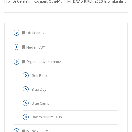
Prof. Dr Celalettin Kocatürk Covid-19 Güncel Durum Coldwell Banker Sunar
Mr. DAVID RIKER 2020 İz Bırakanlar Yılı
Ofislerimiz
Neden CB?
Organizasyonlarımız
Gen Blue
Blue Day
Blue Camp
Bayim Olur musun
Dr. Gökhan Taş