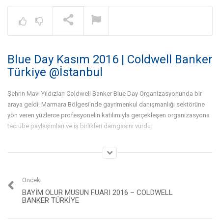
Warning
: A non-numeric value encount
NOW PLAYING
Blue Day Kasım 2016 | Coldwell Banker
Gayrimenkul İşinde Bölge
Çalışması Nedir? – Dr. Gökhan
Türkiye @İstanbul
Taş | Coldwell Banker®
Şehrin Mavi Yıldızları Coldwell Banker Blue Day Organizasyonunda bir
araya geldi! Marmara Bölgesi’nde gayrimenkul danışmanlığı sektörüne
yön veren yüzlerce profesyonelin katılımıyla gerçekleşen organizasyona
tecrübe paylaşımları ve iş birlikleri damgasını vurdu.
Kategori:
Blue Days
,
Organizasyonlarımız
Önceki
BAYIM OLUR MUSUN FUARI 2016 – COLDWELL
BANKER TÜRKIYE