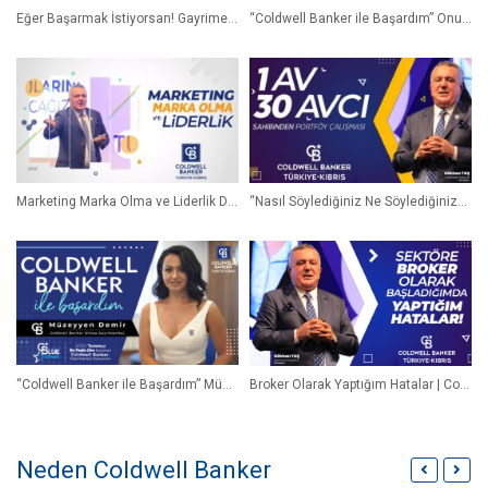
Eğer Başarmak İstiyorsan! Gayrimenkul İşi yapanlar için Dr. Gökhan Taş Coldwell Banker®️
“Coldwell Banker ile Başardım” Onur Kolukısa (Broker Owner) | Coldwell Banker®
Marketing Marka Olma ve Liderlik Dr. Gökhan Taş Coldwell Banker®
“Nasıl Söylediğiniz Ne Söylediğinizden Daha Önemlidir.” Dr. Gökhan Taş | Coldwell Banker®
“Coldwell Banker ile Başardım” Müzeyyen Demir (Gayrimenkul Danışmanı) | Coldwell Banker®
Broker Olarak Yaptığım Hatalar | Coldwell Banker®
Neden Coldwell Banker