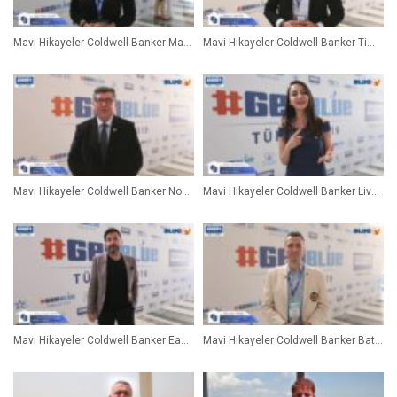
Mavi Hikayeler Coldwell Banker Maximum Aylin Palin Onar Broker Owner
Mavi Hikayeler Coldwell Banker Tim Abidin Şahin Broker Owner
Mavi Hikayeler Coldwell Banker Novest Selhun Umut Broker Owner
Mavi Hikayeler Coldwell Banker Liva 1-2 Pınar Yalınızoğlu Broker Owner
Mavi Hikayeler Coldwell Banker Eagle Raşit Özen Broker Owner
Mavi Hikayeler Coldwell Banker Batı Mümtaz Önal Broker Owner