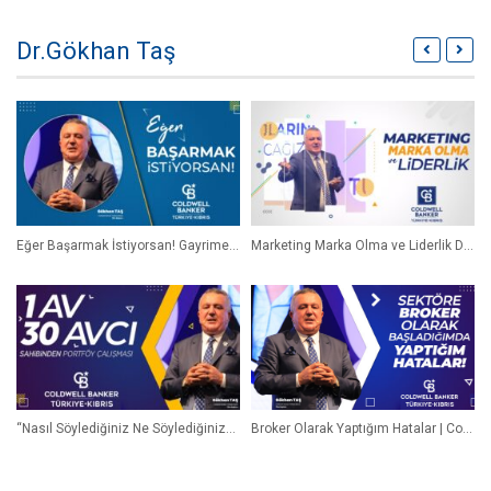
Dr.Gökhan Taş
Eğer Başarmak İstiyorsan! Gayrimenkul İşi yapanlar için Dr. Gökhan Taş Coldwell Banker®️
Marketing Marka Olma ve Liderlik Dr. Gökhan Taş Coldwell Banker®
“Nasıl Söylediğiniz Ne Söylediğinizden Daha Önemlidir.” Dr. Gökhan Taş | Coldwell Banker®
Broker Olarak Yaptığım Hatalar | Coldwell Banker®