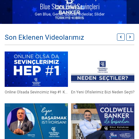
Blue Stars Ödül Sevinçleri
Gen Blue
,
Genel
,
Güncel Videolar
,
Slider
Son Eklenen Videolarımız
Online Olsada Sevincimiz Hep #1 Kutup Yıldızlarımızın Blue Stars Ödül Sevinçleri
En Yeni Ofislerimiz Bizi Neden Seçti?