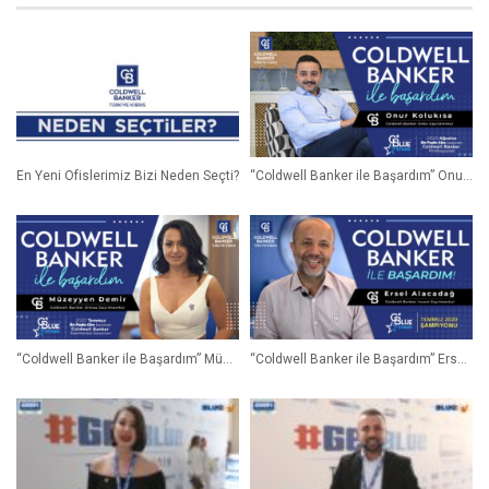
En Yeni Ofislerimiz Bizi Neden Seçti?
“Coldwell Banker ile Başardım” Onur Kolukısa (Broker Owner) | Coldwell Banker®
“Coldwell Banker ile Başardım” Müzeyyen Demir (Gayrimenkul Danışmanı) | Coldwell Banker®
“Coldwell Banker ile Başardım” Ersel Alacadağ (Broker Owner) | Coldwell Banker®