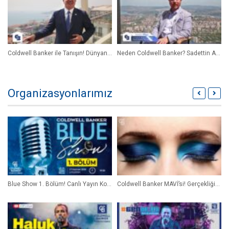
Coldwell Banker ile Tanışın! Dünyanın 1 Numarası, Kendi Bölgenizin 1 Numarası Olun
Neden Coldwell Banker? Sadettin Akyüz CB Baray
Organizasyonlarımız
Blue Show 1. Bölüm! Canlı Yayın Konuğumuz Alphan Manas !
Coldwell Banker MAVİ’si! Gerçekliğin Evine Hoş Geldiniz!