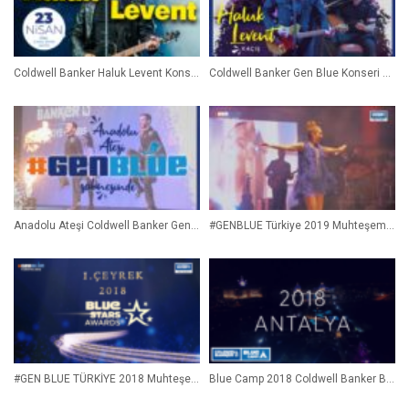
Coldwell Banker Haluk Levent Konseri
Coldwell Banker Gen Blue Konseri Açılış Şarkısı Haluk Levent ‘Kaçış’
Anadolu Ateşi Coldwell Banker Gen Blue Sahnesinde!
#GENBLUE Türkiye 2019 Muhteşem 4 Gün! 3 Gece! Özet Videomuz
#GEN BLUE TÜRKİYE 2018 Muhteşem Geçen 2 Gece 3 Gün
Blue Camp 2018 Coldwell Banker Broker Owner’ları ile Muhteşem Geçen 4 Gün 3 Gece