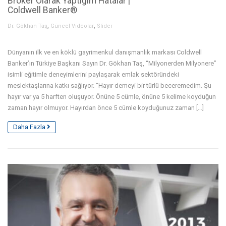
Broker Olarak Yaptığım Hatalar |
Coldwell Banker®
,
,
Dr. Gökhan Taş
Güncel Videolar
Slider
Dünyanın ilk ve en köklü gayrimenkul danışmanlık markası Coldwell
Banker’ın Türkiye Başkanı Sayın Dr. Gökhan Taş, “Milyonerden Milyonere”
isimli eğitimle deneyimlerini paylaşarak emlak sektöründeki
meslektaşlarına katkı sağlıyor. “Hayır demeyi bir türlü beceremedim. Şu
hayır var ya 5 harften oluşuyor. Önüne 5 cümle, önüne 5 kelime koyduğun
zaman hayır olmuyor. Hayırdan önce 5 cümle koyduğunuz zaman […]
Daha Fazla