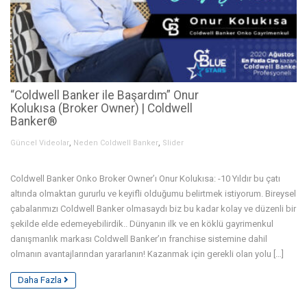
“Coldwell Banker ile Başardım” Onur
Kolukısa (Broker Owner) | Coldwell
Banker®
,
,
Güncel Videolar
Neden Coldwell Banker
Slider
Coldwell Banker Onko Broker Owner’ı Onur Kolukısa: -10 Yıldır bu çatı
altında olmaktan gururlu ve keyifli olduğumu belirtmek istiyorum. Bireysel
çabalarımızı Coldwell Banker olmasaydı biz bu kadar kolay ve düzenli bir
şekilde elde edemeyebilirdik.. Dünyanın ilk ve en köklü gayrimenkul
danışmanlık markası Coldwell Banker’ın franchise sistemine dahil
olmanın avantajlarından yararlanın! Kazanmak için gerekli olan yolu […]
Daha Fazla