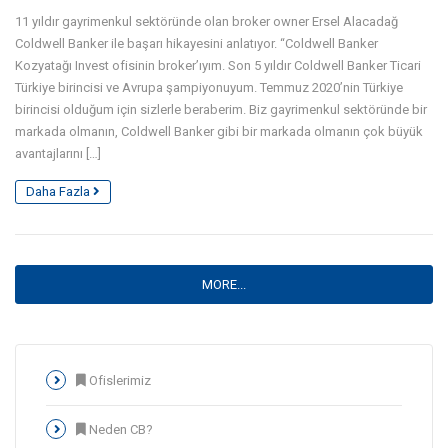
11 yıldır gayrimenkul sektöründe olan broker owner Ersel Alacadağ
Coldwell Banker ile başarı hikayesini anlatıyor. “Coldwell Banker
Kozyatağı Invest ofisinin broker’ıyım. Son 5 yıldır Coldwell Banker Ticari
Türkiye birincisi ve Avrupa şampiyonuyum. Temmuz 2020’nin Türkiye
birincisi olduğum için sizlerle beraberim. Biz gayrimenkul sektöründe bir
markada olmanın, Coldwell Banker gibi bir markada olmanın çok büyük
avantajlarını […]
Daha Fazla
MORE...
Ofislerimiz
Neden CB?