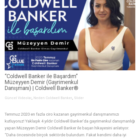
“Coldwell Banker ile Başardım”
Müzeyyen Demir (Gayrimenkul
Danışmanı) | Coldwell Banker®
,
,
Güncel Videolar
Neden Coldwell Banker
Slider
Temmuz 2020 en fazla ciro kazanan gayrimenkul danışmanımızı
kutluyoruz! Yaklaşık 4 yıldır Coldwell Banker’da gayrimenkul danışmanlığı
yapan Müzeyyen Demir Coldwell Banker ile başarı hikayesini anlatıyor.
“Daha öncesinde birçok sektörde bulundum. Fakat kendimi daha iyi