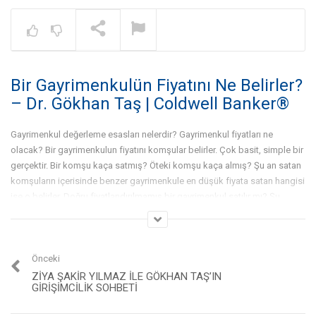
Warning
: A non-numeric value encount
NOW PLAYING
Bir Gayrimenkulün Fiyatını Ne Belirler?
Gayrimenkul İşinde Bölge
Çalışması Nedir? – Dr. Gökhan
– Dr. Gökhan Taş | Coldwell Banker®
Taş | Coldwell Banker®
Gayrimenkul değerleme esasları nelerdir? Gayrimenkul fiyatları ne
olacak? Bir gayrimenkulun fiyatını komşular belirler. Çok basit, simple bir
gerçektir. Bir komşu kaça satmış? Öteki komşu kaça almış? Şu an satan
komşuların içerisinde benzer gayrimenkule en düşük fiyata satan hangisi
ise o belirler. Doğru fiyatlandırılmamış bir gayrimenkul satılır mı? Şu
atasözünü lütfen yazın, “Her alıcı, en az satıcı kadar akıllıdır. Her alıcı her
satıcıdan daha, zeki daha akıllıdır.” O zaman, fiyat bu kadar önemli,
fiyattan daha önemli hiçbir şey yok. Bir gayrimenkulu birisi aldıysa, birisi
onun sahibiyse, ondan alacak başka birisini bulabiliriz. Dolayısıyla fiyatı
Önceki
bilmemiz lazım. Dünyanın ilk ve en köklü gayrimenkul danışmanlık
ZIYA ŞAKIR YILMAZ ILE GÖKHAN TAŞ’IN
GIRIŞIMCILIK SOHBETI
markası Coldwell Banker’ın Türkiye Başkanı Dr. Gökhan Taş, deneyimlerini
paylaşarak emlak sektöründeki meslektaşlarına katkı sağlıyor. Emlak