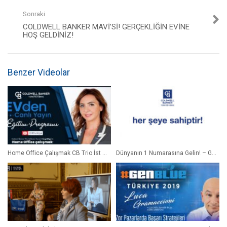
Sonraki
COLDWELL BANKER MAVİ’SI! GERÇEKLIĞIN EVINE
HOŞ GELDINIZ!
Benzer Videolar
Home Office Çalışmak CB Trio İst Ofisi Broker’ımız Sezgi Bilge
Dünyanın 1 Numarasına Gelin! – Gayrimenkul Franchise Fırsatı (2020 YENİ) | Coldwell Banker®