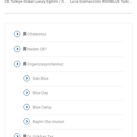
CB Türkiye Global Luxury Eğitimi / Sait Halim Paşa Yalısı / Aylin Pelin Onar & Sühran Aras
Luca Gramaccioni #GENBLUE Türkiye 2019 Sunumu / Zor Pazarlarda Başarı Stratejileri
Ofislerimiz
Neden CB?
Organizasyonlarımız
Gen Blue
Blue Day
Blue Camp
Bayim Olur musun
Dr. Gökhan Taş