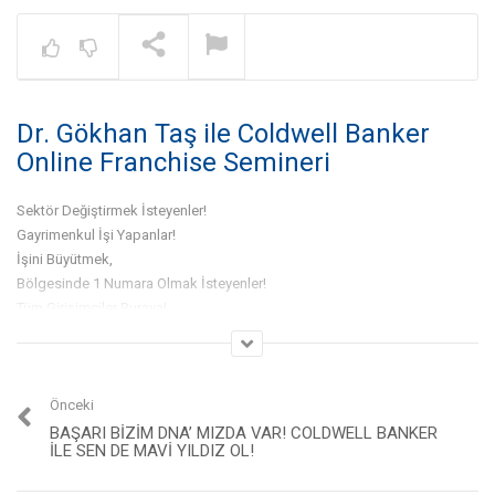
Warning
: A non-numeric value encount
NOW PLAYING
Dr. Gökhan Taş ile Coldwell Banker
Gayrimenkul İşinde Bölge
Çalışması Nedir? – Dr. Gökhan
Online Franchise Semineri
Taş | Coldwell Banker®
Sektör Değiştirmek İsteyenler!
Gayrimenkul İşi Yapanlar!
İşini Büyütmek,
Bölgesinde 1 Numara Olmak İsteyenler!
Tüm Girişimciler Buraya!
Gayrimenkul Sektörünün Potansiyeli ve Gayrimenkul Satışında Dünya
Lideri Coldwell Banker’ın sağladığı eşsiz fırsatlar için Online Franchise
Seminerimize Davetlisiniz!
Dr. Gökhan Taş Sunumu ve Başarılı Coldwell Banker Rol Modelleri ile iş
Önceki
hayatınızı değiştirebilecek bir paylaşım sizi bekliyor!
BAŞARI BIZIM DNA’ MIZDA VAR! COLDWELL BANKER
ILE SEN DE MAVİ YILDIZ OL!
Kategori:
Dr. Gökhan Taş
,
Güncel Videolar
,
Slider