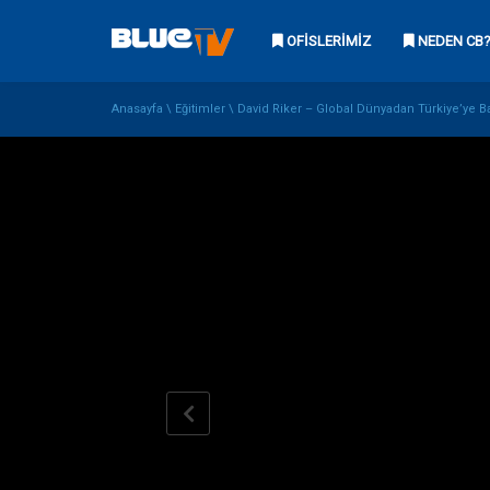
OFISLERIMIZ
NEDEN CB
Anasayfa
\
Eğitimler
\
David Riker – Global Dünyadan Türkiye’ye B