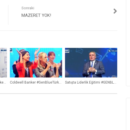
Sonraki
MAZERET YOK!
Mavi Hikayeler Coldwell Banker Liva 1-2 Pınar Yalınızoğlu Broker Owner
Coldwell Banker #GenBlueTürkiye 2019 Çalıştayının En İyi Beste Söz ve Performansı 2.Masa !
Satışta Liderlik Eğitimi #GENBLUE Türkiye 2018 ‘Gökhan Taş’