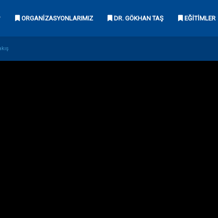
?
ORGANIZASYONLARIMIZ
DR. GÖKHAN TAŞ
EĞITIMLER
akış