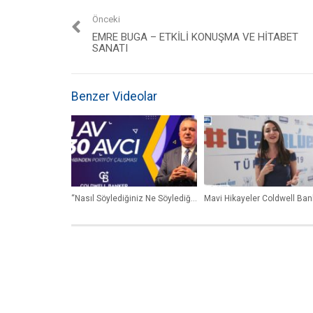
Önceki
EMRE BUGA – ETKILI KONUŞMA VE HITABET
SANATI
Benzer Videolar
“Nasıl Söylediğiniz Ne Söylediğinizden Daha Önemlidir.” Dr. Gökhan Taş | Coldwell Banker®