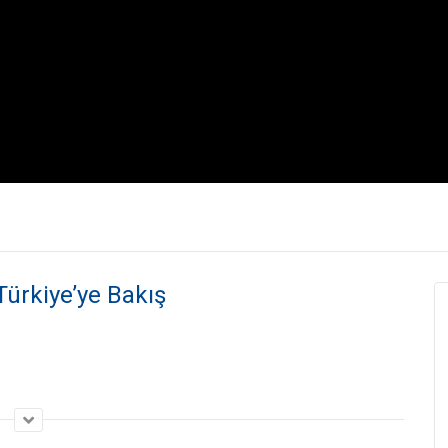
non-numeric value encountered in
/var/www/vhosts/bluetv.cb.com.tr/httpdocs
ürkiye’ye Bakış
Dünyanın İlk ve 
 İşinde Bölge
“Coldwell Banker ile Başardım”
Gayrimenkul Da
edir? – Dr. Gökhan
Ersel Alacadağ (Broker Owner) |
Markası Coldwel
ell Banker®
Coldwell Banker®
Yaşında!