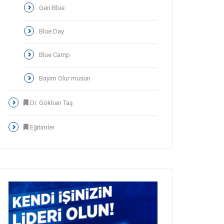
Gen Blue
Blue Day
Blue Camp
Bayim Olur musun
Dr. Gökhan Taş
Eğitimler