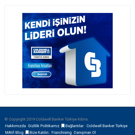
© Copyright 2019 Coldwell Banker Türkiye Kıbrıs.
Hakkımızda
Gizlilik Politikamız
Bağlantılar:
Coldwell Banker Türkiye
MAVİ Blog
Bize Katılın:
Franchising
Danışman Ol