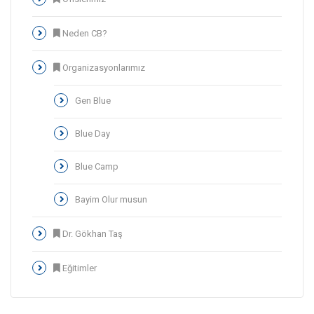
Neden CB?
Organizasyonlarımız
Gen Blue
Blue Day
Blue Camp
Bayim Olur musun
Dr. Gökhan Taş
Eğitimler