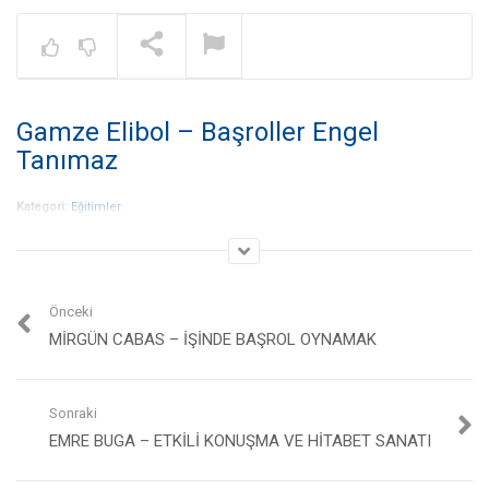
Warning
: A non-numeric value encount
NOW PLAYING
Gamze Elibol – Başroller Engel
Gayrimenkul İşinde Bölge
Çalışması Nedir? – Dr. Gökhan
Tanımaz
Taş | Coldwell Banker®
Kategori:
Eğitimler
Önceki
MIRGÜN CABAS – İŞINDE BAŞROL OYNAMAK
Sonraki
EMRE BUGA – ETKILI KONUŞMA VE HITABET SANATI