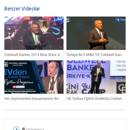
Benzer Videolar
Coldwell Banker 2019 Blue Stars 4. Çeyrek Ödüllendirmesi
Türkiye’de 5 MAVİ Yıl! Coldwell Banker Türkiye-Kıbrıs 5. Yıl ‘Gökhan Taş’ #GenBlue Türkiye 2018
Her Gayrimenkul Danışmanının Bir Hobisi Olmalı CB Baras Ofisi Broker’ımız Gurur Aras Bizlerle
CB Türkiye Eğitim Direktörü Cenker Erdamar Liderlik Sunumu
Ofislerimiz