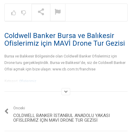
Warning
: A non-numeric value encount
NOW PLAYING
Coldwell Banker Bursa ve Balıkesir
Gayrimenkul İşinde Bölge
Çalışması Nedir? – Dr. Gökhan
Ofislerimiz için MAVİ Drone Tur Gezisi
Taş | Coldwell Banker®
Bursa ve Balıkesir Bölgesinde olan Coldwell Banker Ofislerimiz için
Drone turu gerçekleştirdik. Bursa ve Balıkesir’de, siz de Coldwell Banker
Ofisi açmak için bize ulaşın: www.cb.com.tr/franchise
Kategori:
Ofislerimiz
Önceki
COLDWELL BANKER İSTANBUL ANADOLU YAKASI
OFISLERIMIZ IÇIN MAVİ DRONE TUR GEZISI