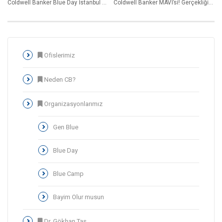
Coldwell Banker Blue Day İstanbul Ekim 2015
Coldwell Banker MAVİ’si! Gerçekliğin Evine Hoş Geldiniz!
Ofislerimiz
Neden CB?
Organizasyonlarımız
Gen Blue
Blue Day
Blue Camp
Bayim Olur musun
Dr. Gökhan Taş