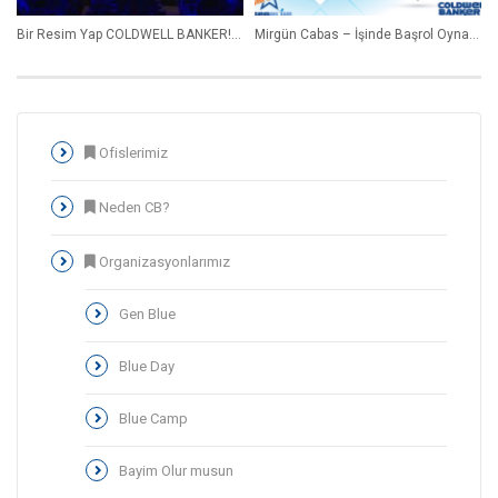
Bir Resim Yap COLDWELL BANKER! Blue Camp 2019 Açılış Gösterisi
Mirgün Cabas – İşinde Başrol Oynamak
Ofislerimiz
Neden CB?
Organizasyonlarımız
Gen Blue
Blue Day
Blue Camp
Bayim Olur musun