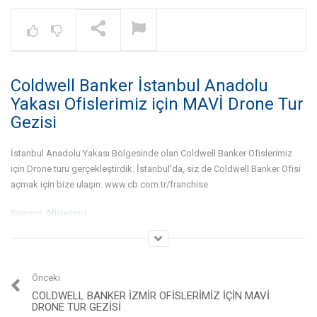
Warning
: A non-numeric value encount
NOW PLAYING
Coldwell Banker İstanbul Anadolu
Gayrimenkul İşinde Bölge
Çalışması Nedir? – Dr. Gökhan
Yakası Ofislerimiz için MAVİ Drone Tur
Taş | Coldwell Banker®
Gezisi
İstanbul Anadolu Yakası Bölgesinde olan Coldwell Banker Ofislerimiz
için Drone turu gerçekleştirdik. İstanbul’da, siz de Coldwell Banker Ofisi
açmak için bize ulaşın: www.cb.com.tr/franchise
Kategori:
Ofislerimiz
Önceki
COLDWELL BANKER İZMIR OFISLERIMIZ IÇIN MAVİ
DRONE TUR GEZISI