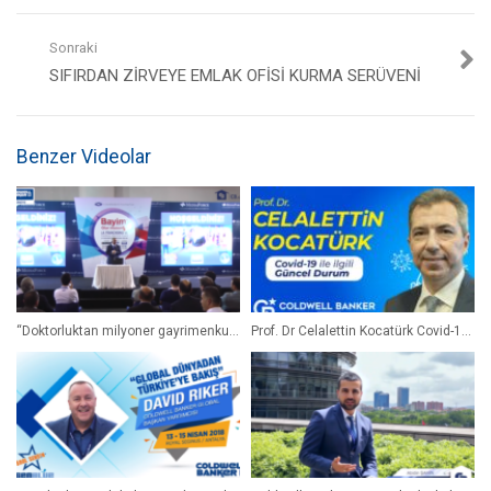
En iyileri çeken bir yıldız
Hayallerimize ulaşmamıza rehberlik eden bir yıldız
Sonraki
SIFIRDAN ZIRVEYE EMLAK OFISI KURMA SERÜVENI
Coldwell Banker yüzyılı aşkın süre boyunca gayrimenkul evreninin yıldızı
olmuştur. Simdi yeni ve dinamik görünümümüz ile bir asıra daha izimizi
bırakmaya hazırız!
Benzer Videolar
Kategori:
Güncel Videolar
,
Slider
“Doktorluktan milyoner gayrimenkul danışmanına dönüşüm” Dr. Gökhan Taş
Prof. Dr Celalettin Kocatürk Covid-19 Güncel Durum Coldwell Banker Sunar