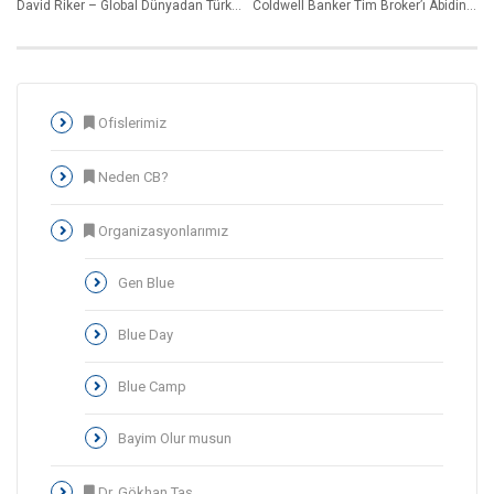
David Riker – Global Dünyadan Türkiye’ye Bakış
Coldwell Banker Tim Broker’ı Abidin Şahin Neden CB
Ofislerimiz
Neden CB?
Organizasyonlarımız
Gen Blue
Blue Day
Blue Camp
Bayim Olur musun
Dr. Gökhan Taş