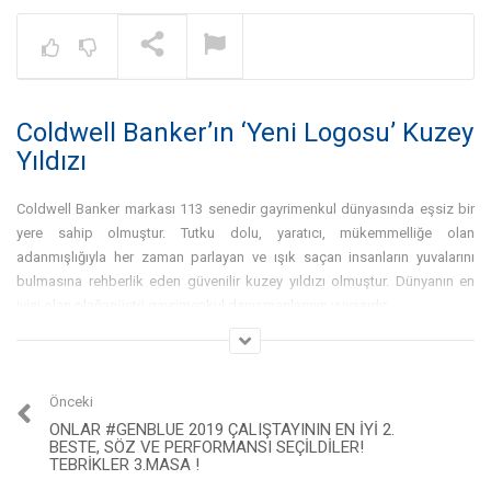
Warning
: A non-numeric value encount
NOW PLAYING
Coldwell Banker’ın ‘Yeni Logosu’ Kuzey
Gayrimenkul İşinde Bölge
Çalışması Nedir? – Dr. Gökhan
Yıldızı
Taş | Coldwell Banker®
Coldwell Banker markası 113 senedir gayrimenkul dünyasında eşsiz bir
yere sahip olmuştur. Tutku dolu, yaratıcı, mükemmelliğe olan
adanmışlığıyla her zaman parlayan ve ışık saçan insanların yuvalarını
bulmasına rehberlik eden güvenilir kuzey yıldızı olmuştur. Dünyanın en
iyisi olan olağanüstü gayrimenkul danışmanlarının yuvasıdır.
İşte bu yüzden, izimizin , logomuzun, marka kimliğimizin bizim kim
oldugumuzu ve neyi temsil ettigimizi en iyi sekilde yansıtacak ve
sembolize edecek yeni bir görünüme geçme zamanı geldiğine inandık.
Önceki
ONLAR #GENBLUE 2019 ÇALIŞTAYININ EN İYI 2.
Yolu aydınlatan bir yıldız
BESTE, SÖZ VE PERFORMANSI SEÇILDILER!
TEBRIKLER 3.MASA !