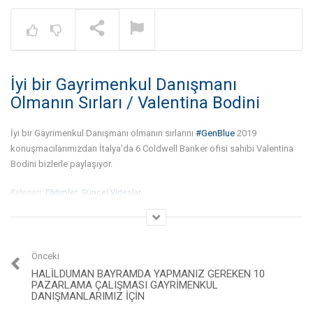
Warning
: A non-numeric value encount
NOW PLAYING
İyi bir Gayrimenkul Danışmanı
Gayrimenkul İşinde Bölge
Çalışması Nedir? – Dr. Gökhan
Olmanın Sırları / Valentina Bodini
Taş | Coldwell Banker®
İyi bir Gayrimenkul Danışmanı olmanın sırlarını
#GenBlue
2019
konuşmacılarımızdan İtalya’da 6 Coldwell Banker ofisi sahibi Valentina
Bodini bizlerle paylaşıyor.
Kategori:
Eğitimler
,
Güncel Videolar
Önceki
HALILDUMAN BAYRAMDA YAPMANIZ GEREKEN 10
PAZARLAMA ÇALIŞMASI GAYRIMENKUL
DANIŞMANLARIMIZ İÇIN