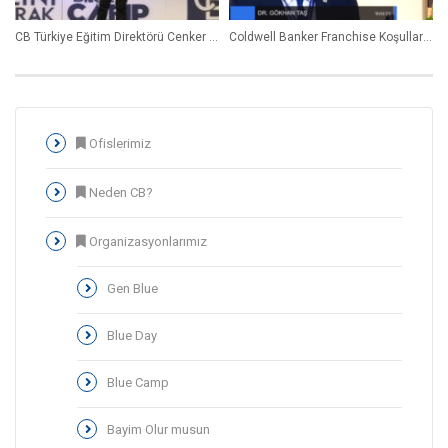
CB Türkiye Eğitim Direktörü Cenker Erdamar Liderlik Sunumu
Coldwell Banker Franchise Koşulları – “2016 Bayim Olur Musun” Röportajı
Ofislerimiz
Neden CB?
Organizasyonlarımız
Gen Blue
Blue Day
Blue Camp
Bayim Olur musun